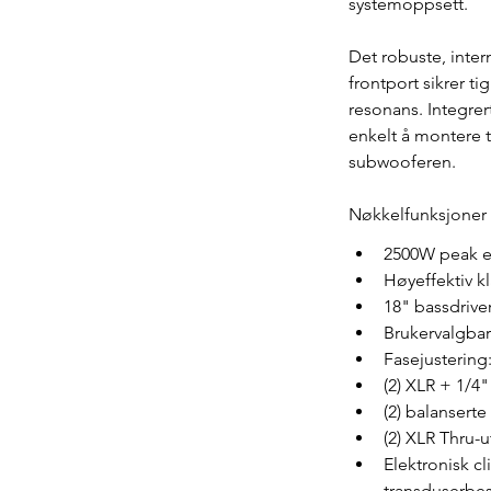
systemoppsett.
Det robuste, inte
frontport sikrer t
resonans. Integrer
enkelt å montere t
subwooferen.
Nøkkelfunksjoner
2500W peak e
Høyeffektiv kl
18" bassdrive
Brukervalgbar
Fasejustering: 
(2) XLR + 1/
(2) balansert
(2) XLR Thru-
Elektronisk cl
transduserbes