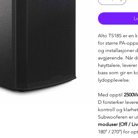
Le
Alto TS18S er en kr
for større PA-opps
og installasjoner 
avgjørende. Når d
høyttalere, leverer
bass som gir en k
lydopplevelse.
Med opptil 
2500W
D forsterker leve
kontroll og klarhe
Subwooferen er ut
moduser (Off / Liv
180° / 270°) for op