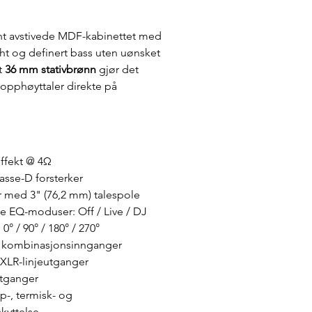
rnt avstivede MDF-kabinettet med 
ight og definert bass uten uønsket 
t 
36 mm stativbrønn
 gjør det 
opphøyttaler direkte på 
ffekt @ 4Ω
asse-D forsterker
r med 3" (76,2 mm) talespole
e EQ-moduser: Off / Live / DJ
0° / 90° / 180° / 270°
4" kombinasjonsinnganger
e XLR-linjeutganger
utganger
ip-, termisk- og 
kyttelse