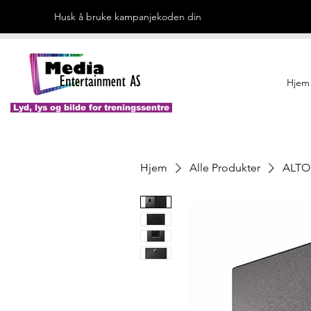
Husk å bruke kampanjekoden din
Hjem
Lyd, lys og bilde for treningssentre
Hjem
Alle Produkter
ALTO