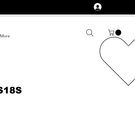
Logg inn
More
S18S