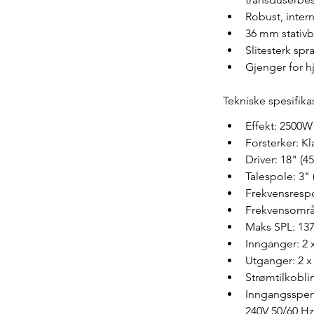
Robust, inter
36 mm stativ
Slitesterk spra
Gjenger for h
Tekniske spesifika
Effekt: 2500
Forsterker: K
Driver: 18" (
Talespole: 3"
Frekvensrespo
Frekvensområd
Maks SPL: 137
Innganger: 2
Utganger: 2 x
Strømtilkobli
Inngangsspen
240V 50/60 Hz