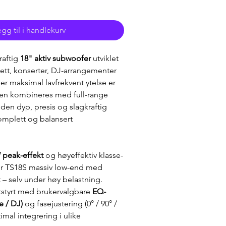
gg til i handlekurv
aftig 
18" aktiv subwoofer
 utviklet 
ett, konserter, DJ-arrangementer 
der maksimal lavfrekvent ytelse er 
en kombineres med full-range 
 den dyp, presis og slagkraftig 
omplett og balansert 
 peak-effekt
 og høyeffektiv klasse-
rer TS18S massiv low-end med 
t – selv under høy belastning. 
styrt med brukervalgbare 
EQ-
e / DJ)
 og fasejustering (0° / 90° / 
timal integrering i ulike 