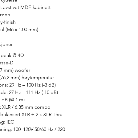
nt avstivet MDF-kabinett
brønn
y-finish
jul (M6 x 1.00 mm)
sjoner
W peak @ 4Ω
lasse-D
457 mm) woofer
 (76,2 mm) høytemperatur
ns: 29 Hz – 100 Hz (-3 dB)
e: 27 Hz – 111 Hz (-10 dB)
 dB (@ 1 m)
 x XLR / 6,35 mm combo
 balansert XLR + 2 x XLR Thru
ng: IEC
ning: 100–120V 50/60 Hz / 220–