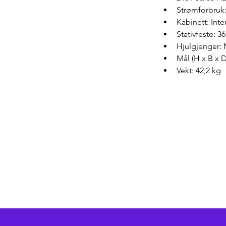
Strømforbruk
Kabinett: Int
Stativfeste: 
Hjulgjenger:
Mål (H x B x 
Vekt: 42,2 kg