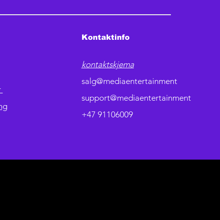
Kontaktinfo
kontaktskjema
salg@mediaentertainment
r
support@mediaentertainment
ng
+47 91106009