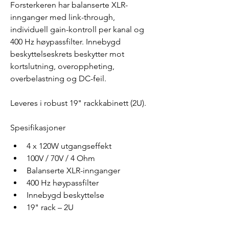
Forsterkeren har balanserte XLR-
innganger med link-through, 
individuell gain-kontroll per kanal og 
400 Hz høypassfilter. Innebygd 
beskyttelseskrets beskytter mot 
kortslutning, overoppheting, 
overbelastning og DC-feil.
Leveres i robust 19" rackkabinett (2U).
Spesifikasjoner
4 x 120W utgangseffekt
100V / 70V / 4 Ohm
Balanserte XLR-innganger
400 Hz høypassfilter
Innebygd beskyttelse
19" rack – 2U