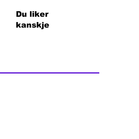
Du liker
kanskje
- Vi fikser atmosfæren!
Vilkår og sikkerhet
Frakt & retur
Vilkår & Betingelser
Personværnerklæring