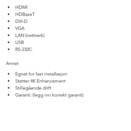
HDMI
HDBaseT
DVI-D
VGA
LAN (nettverk)
USB
RS-232C
Annet
Egnet for fast installasjon
Støtter 4K Enhancement
Stillegående drift
Garanti: (legg inn korrekt garanti)
Du liker
kanskje