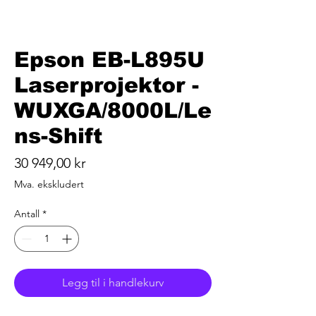
Epson EB-L895U
Laserprojektor -
WUXGA/8000L/Le
ns-Shift
Pris
30 949,00 kr
Mva. ekskludert
Antall
*
Legg til i handlekurv