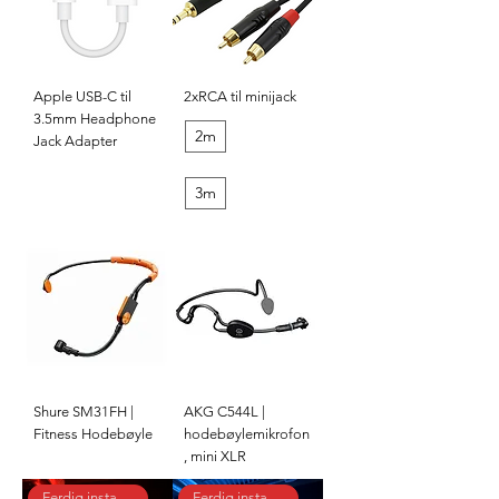
Apple USB-C til
2xRCA til minijack
3.5mm Headphone
2m
Jack Adapter
3m
Shure SM31FH |
AKG C544L |
Fitness Hodebøyle
hodebøylemikrofon
, mini XLR
Ferdig installert
Ferdig installert