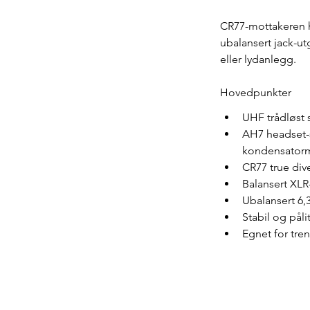
CR77-mottakeren h
ubalansert jack-utg
eller lydanlegg.
Hovedpunkter
UHF trådløst 
AH7 headset
kondensatorm
CR77 true div
Balansert XL
Ubalansert 6
Stabil og påli
Egnet for tre