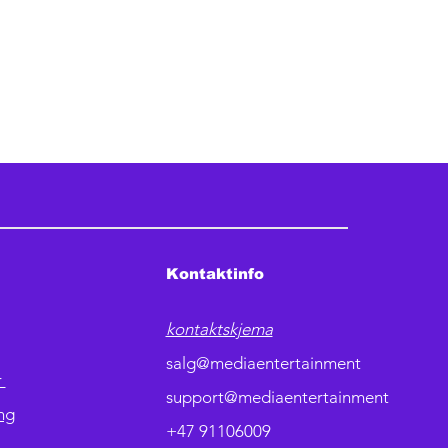
Kontaktinfo
kontaktskjema
salg@mediaentertainment
r
support@mediaentertainment
ng
+47 91106009